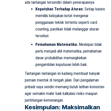
ada tantangan tersendiri dalam penerapannya:
Kepatuhan Terhadap Aturan:
Setiap kasino
memiliki kebijakan ketat mengenai
penggunaan teknik tertentu seperti card
counting; pastikan tidak melanggar aturan
tersebut.
Pemahaman Matematika:
Meskipun tidak
perlu menjadi ahli matematika, pemahaman
dasar probabilitas memungkinkan
pengambilan keputusan lebih baik.
Tantangan-tantangan ini kadang membuat banyak
pemain mentok di tengah jalan. Dari pengalaman
pribadi saya sendiri memang butuh latihan konsisten
agar semakin mahir baik kalkulasi risiko maupun
perhitungan kemenangan.
Kesimpulan: Maksimalkan