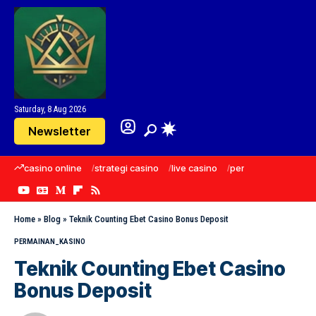
Saturday, 8 Aug 2026
Newsletter
casino online
strategi casino
live casino
permainan kasino
Home
»
Blog
»
Teknik Counting Ebet Casino Bonus Deposit
PERMAINAN_KASINO
Teknik Counting Ebet Casino
Bonus Deposit