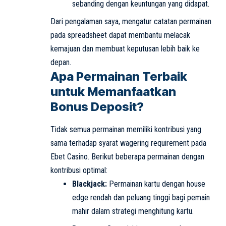
sebanding dengan keuntungan yang didapat.
Dari pengalaman saya, mengatur catatan permainan
pada spreadsheet dapat membantu melacak
kemajuan dan membuat keputusan lebih baik ke
depan.
Apa Permainan Terbaik
untuk Memanfaatkan
Bonus Deposit?
Tidak semua permainan memiliki kontribusi yang
sama terhadap syarat wagering requirement pada
Ebet Casino. Berikut beberapa permainan dengan
kontribusi optimal:
Blackjack:
Permainan kartu dengan house
edge rendah dan peluang tinggi bagi pemain
mahir dalam strategi menghitung kartu.