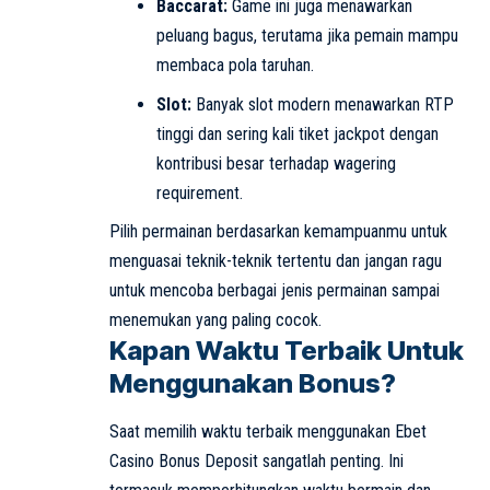
Baccarat:
Game ini juga menawarkan
peluang bagus, terutama jika pemain mampu
membaca pola taruhan.
Slot:
Banyak slot modern menawarkan RTP
tinggi dan sering kali tiket jackpot dengan
kontribusi besar terhadap wagering
requirement.
Pilih permainan berdasarkan kemampuanmu untuk
menguasai teknik-teknik tertentu dan jangan ragu
untuk mencoba berbagai jenis permainan sampai
menemukan yang paling cocok.
Kapan Waktu Terbaik Untuk
Menggunakan Bonus?
Saat memilih waktu terbaik menggunakan Ebet
Casino Bonus Deposit sangatlah penting. Ini