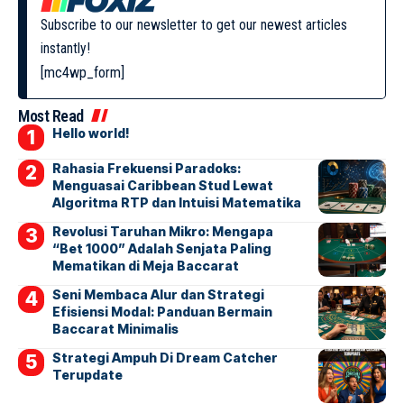
Subscribe to our newsletter to get our newest articles
instantly!
[mc4wp_form]
Most Read
Hello world!
Rahasia Frekuensi Paradoks:
Menguasai Caribbean Stud Lewat
Algoritma RTP dan Intuisi Matematika
Revolusi Taruhan Mikro: Mengapa
“Bet 1000” Adalah Senjata Paling
Mematikan di Meja Baccarat
Seni Membaca Alur dan Strategi
Efisiensi Modal: Panduan Bermain
Baccarat Minimalis
Strategi Ampuh Di Dream Catcher
Terupdate