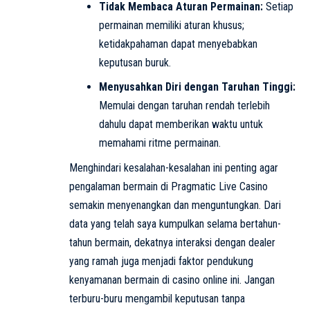
Tidak Membaca Aturan Permainan:
Setiap
permainan memiliki aturan khusus;
ketidakpahaman dapat menyebabkan
keputusan buruk.
Menyusahkan Diri dengan Taruhan Tinggi:
Memulai dengan taruhan rendah terlebih
dahulu dapat memberikan waktu untuk
memahami ritme permainan.
Menghindari kesalahan-kesalahan ini penting agar
pengalaman bermain di Pragmatic Live Casino
semakin menyenangkan dan menguntungkan. Dari
data yang telah saya kumpulkan selama bertahun-
tahun bermain, dekatnya interaksi dengan dealer
yang ramah juga menjadi faktor pendukung
kenyamanan bermain di casino online ini. Jangan
terburu-buru mengambil keputusan tanpa