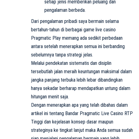
setiap jenis memberikan peluang dan
pengalaman berbeda.
Dari pengalaman pribadi saya bermain selama
bertahun-tahun di berbagai game live casino
Pragmatic Play memang ada sedikit perbedaan
antara setelah menerapkan semua ini berbanding
sebelumnya tanpa strategi jelas.
Melalui pendekatan sistematis dan disiplin
tersebutlah jalan meraih keuntungan maksimal dalam
jangka panjang terbuka lebih lebar dibandingkan
hanya sekadar berharap mendapatkan untung dalam
hitungan menit saja.
Dengan menerapkan apa yang telah dibahas dalam
artikel ini tentang
Bandar Pragmatic Live Casino
RTP
Tinggi dan kejelasan konsep dasar maupun
strateginya ke tingkat lanjut maka Anda semua sudah
siap menjalani pengalaman bermain yang lebih