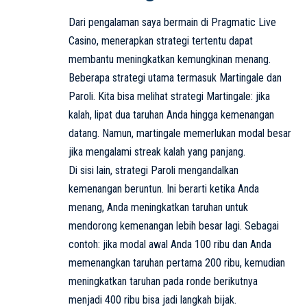
Dari pengalaman saya bermain di Pragmatic Live
Casino, menerapkan strategi tertentu dapat
membantu meningkatkan kemungkinan menang.
Beberapa strategi utama termasuk Martingale dan
Paroli. Kita bisa melihat strategi Martingale: jika
kalah, lipat dua taruhan Anda hingga kemenangan
datang. Namun, martingale memerlukan modal besar
jika mengalami streak kalah yang panjang.
Di sisi lain, strategi Paroli mengandalkan
kemenangan beruntun. Ini berarti ketika Anda
menang, Anda meningkatkan taruhan untuk
mendorong kemenangan lebih besar lagi. Sebagai
contoh: jika modal awal Anda 100 ribu dan Anda
memenangkan taruhan pertama 200 ribu, kemudian
meningkatkan taruhan pada ronde berikutnya
menjadi 400 ribu bisa jadi langkah bijak.