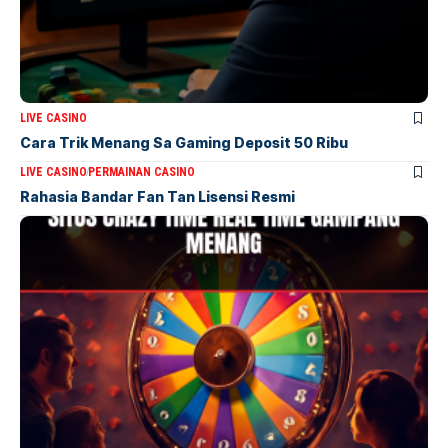
LIVE CASINO
Cara Trik Menang Sa Gaming Deposit 50 Ribu
LIVE CASINO
PERMAINAN CASINO
Rahasia Bandar Fan Tan Lisensi Resmi