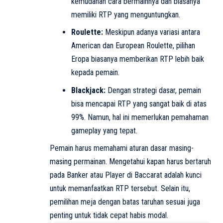
kemudahan cara bermainnya dan biasanya
memiliki RTP yang menguntungkan.
Roulette:
Meskipun adanya variasi antara
American dan European Roulette, pilihan
Eropa biasanya memberikan RTP lebih baik
kepada pemain.
Blackjack:
Dengan strategi dasar, pemain
bisa mencapai RTP yang sangat baik di atas
99%. Namun, hal ini memerlukan pemahaman
gameplay yang tepat.
Pemain harus memahami aturan dasar masing-
masing permainan. Mengetahui kapan harus bertaruh
pada Banker atau Player di Baccarat adalah kunci
untuk memanfaatkan RTP tersebut. Selain itu,
pemilihan meja dengan batas taruhan sesuai juga
penting untuk tidak cepat habis modal.