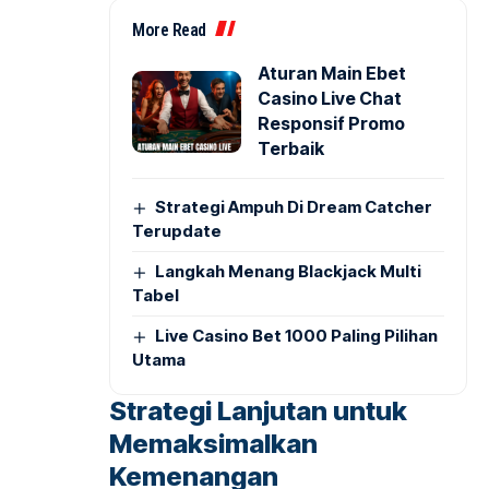
More Read
Aturan Main Ebet
Casino Live Chat
Responsif Promo
Terbaik
Strategi Ampuh Di Dream Catcher
Terupdate
Langkah Menang Blackjack Multi
Tabel
Live Casino Bet 1000 Paling Pilihan
Utama
Strategi Lanjutan untuk
Memaksimalkan
Kemenangan