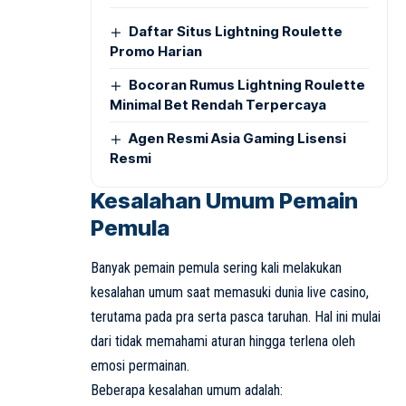
Daftar Situs Lightning Roulette
Promo Harian
Bocoran Rumus Lightning Roulette
Minimal Bet Rendah Terpercaya
Agen Resmi Asia Gaming Lisensi
Resmi
Kesalahan Umum Pemain
Pemula
Banyak pemain pemula sering kali melakukan
kesalahan umum saat memasuki dunia live casino,
terutama pada pra serta pasca taruhan. Hal ini mulai
dari tidak memahami aturan hingga terlena oleh
emosi permainan.
Beberapa kesalahan umum adalah: