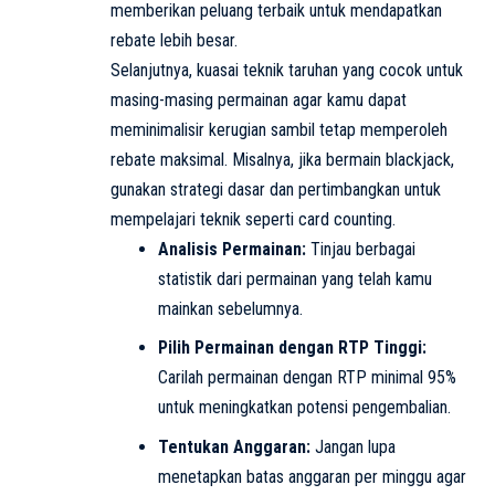
memberikan peluang terbaik untuk mendapatkan
rebate lebih besar.
Selanjutnya, kuasai teknik taruhan yang cocok untuk
masing-masing permainan agar kamu dapat
meminimalisir kerugian sambil tetap memperoleh
rebate maksimal. Misalnya, jika bermain blackjack,
gunakan strategi dasar dan pertimbangkan untuk
mempelajari teknik seperti card counting.
Analisis Permainan:
Tinjau berbagai
statistik dari permainan yang telah kamu
mainkan sebelumnya.
Pilih Permainan dengan RTP Tinggi:
Carilah permainan dengan RTP minimal 95%
untuk meningkatkan potensi pengembalian.
Tentukan Anggaran:
Jangan lupa
menetapkan batas anggaran per minggu agar