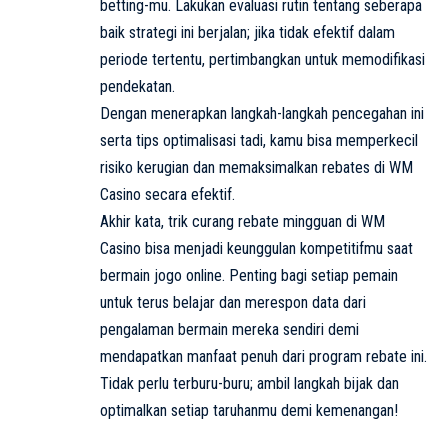
betting-mu. Lakukan evaluasi rutin tentang seberapa
baik strategi ini berjalan; jika tidak efektif dalam
periode tertentu, pertimbangkan untuk memodifikasi
pendekatan.
Dengan menerapkan langkah-langkah pencegahan ini
serta tips optimalisasi tadi, kamu bisa memperkecil
risiko kerugian dan memaksimalkan rebates di WM
Casino secara efektif.
Akhir kata, trik curang rebate mingguan di WM
Casino bisa menjadi keunggulan kompetitifmu saat
bermain jogo online. Penting bagi setiap pemain
untuk terus belajar dan merespon data dari
pengalaman bermain mereka sendiri demi
mendapatkan manfaat penuh dari program rebate ini.
Tidak perlu terburu-buru; ambil langkah bijak dan
optimalkan setiap taruhanmu demi kemenangan!