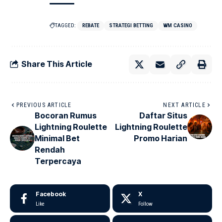
TAGGED:
REBATE
STRATEGI BETTING
WM CASINO
Share This Article
PREVIOUS ARTICLE
NEXT ARTICLE
Bocoran Rumus
Daftar Situs
Lightning Roulette
Lightning Roulette
Minimal Bet
Promo Harian
Rendah
Terpercaya
Facebook
X
Like
Follow