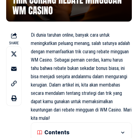
Di dunia taruhan online, banyak cara untuk
meningkatkan peluang menang, salah satunya adalah
SHARE
dengan memanfaatkan
trik curang rebate mingguan
WM Casino. Sebagai pemain cerdas, kamu harus
tahu bahwa rebate bukan sekadar bonus biasa; ini
bisa menjadi senjata andalanmu dalam mengurangi
kerugian. Dalam artikel ini, kita akan membahas
secara mendalam tentang strategi dan trik yang
dapat kamu gunakan untuk memaksimalkan
keuntungan dari rebate mingguan di WM Casino. Mari
kita mulai!
Contents