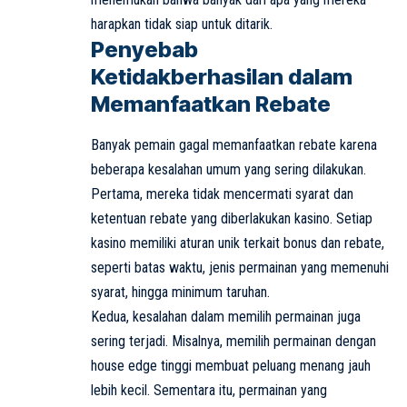
harapkan tidak siap untuk ditarik.
Penyebab
Ketidakberhasilan dalam
Memanfaatkan Rebate
Banyak pemain gagal memanfaatkan rebate karena
beberapa kesalahan umum yang sering dilakukan.
Pertama, mereka tidak mencermati syarat dan
ketentuan rebate yang diberlakukan kasino. Setiap
kasino memiliki aturan unik terkait bonus dan rebate,
seperti batas waktu, jenis permainan yang memenuhi
syarat, hingga minimum taruhan.
Kedua, kesalahan dalam memilih permainan juga
sering terjadi. Misalnya, memilih permainan dengan
house edge tinggi membuat peluang menang jauh
lebih kecil. Sementara itu, permainan yang