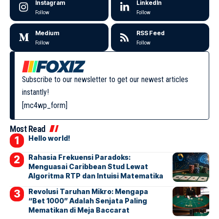
Instagram
LinkedIn
Follow
Follow
Medium
RSS Feed
Follow
Follow
Subscribe to our newsletter to get our newest articles
instantly!
[mc4wp_form]
Most Read
Hello world!
Rahasia Frekuensi Paradoks:
Menguasai Caribbean Stud Lewat
Algoritma RTP dan Intuisi Matematika
Revolusi Taruhan Mikro: Mengapa
“Bet 1000” Adalah Senjata Paling
Mematikan di Meja Baccarat