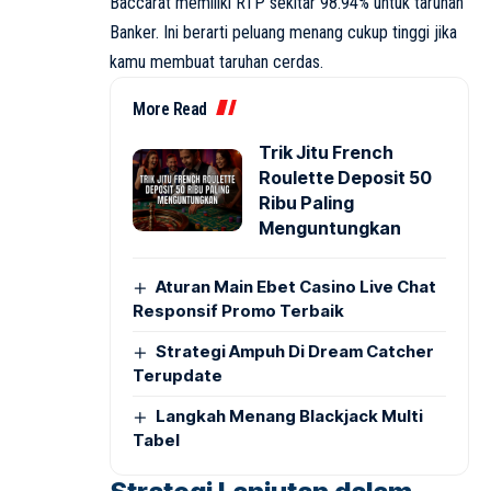
Baccarat memiliki RTP sekitar 98.94% untuk taruhan
Banker. Ini berarti peluang menang cukup tinggi jika
kamu membuat taruhan cerdas.
More Read
Trik Jitu French
Roulette Deposit 50
Ribu Paling
Menguntungkan
Aturan Main Ebet Casino Live Chat
Responsif Promo Terbaik
Strategi Ampuh Di Dream Catcher
Terupdate
Langkah Menang Blackjack Multi
Tabel