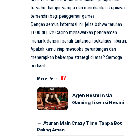
tersebut hampir serupa dan memberikan kepuasan
tersendiri bagi penggemar games.
Dengan semua informasi ini, jelas bahwa taruhan
1000 di Live Casino menawarkan pengalaman
menarik dengan penuh tantangan sekaligus hiburan.
Apakah kamu siap mencoba peruntungan dan
menerapkan beberapa strategi di atas? Semoga
berhasil!
More Read
Agen Resmi Asia
Gaming Lisensi Resmi
Aturan Main Crazy Time Tanpa Bot
Paling Aman