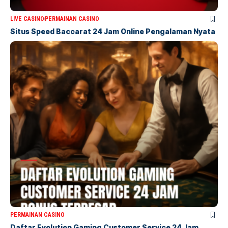
LIVE CASINO
PERMAINAN CASINO
Situs Speed Baccarat 24 Jam Online Pengalaman Nyata
PERMAINAN CASINO
Daftar Evolution Gaming Customer Service 24 Jam