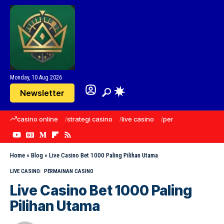
Monday, 10 Aug 2026
Newsletter
casino online
strategi casino
live casino
permainan kasino
Home
»
Blog
»
Live Casino Bet 1000 Paling Pilihan Utama
LIVE CASINO
PERMAINAN CASINO
Live Casino Bet 1000 Paling
Pilihan Utama