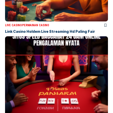
LIVE CASINO
PERMAINAN CASINO
Link Casino Holdem Live Streaming Hd Paling Fair