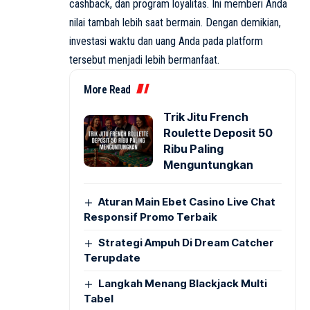
cashback, dan program loyalitas. Ini memberi Anda
nilai tambah lebih saat bermain. Dengan demikian,
investasi waktu dan uang Anda pada platform
tersebut menjadi lebih bermanfaat.
More Read
Trik Jitu French
Roulette Deposit 50
Ribu Paling
Menguntungkan
Aturan Main Ebet Casino Live Chat
Responsif Promo Terbaik
Strategi Ampuh Di Dream Catcher
Terupdate
Langkah Menang Blackjack Multi
Tabel