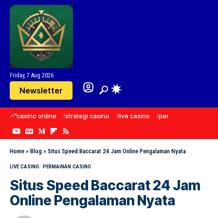
Friday, 7 Aug 2026
Newsletter
casino online
strategi casino
live casino
permainan kasino
Home
»
Blog
»
Situs Speed Baccarat 24 Jam Online Pengalaman Nyata
LIVE CASINO
PERMAINAN CASINO
Situs Speed Baccarat 24 Jam
Online Pengalaman Nyata