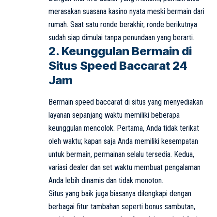
merasakan suasana kasino nyata meski bermain dari
rumah. Saat satu ronde berakhir, ronde berikutnya
sudah siap dimulai tanpa penundaan yang berarti.
2. Keunggulan Bermain di
Situs Speed Baccarat 24
Jam
Bermain speed baccarat di situs yang menyediakan
layanan sepanjang waktu memiliki beberapa
keunggulan mencolok. Pertama, Anda tidak terikat
oleh waktu; kapan saja Anda memiliki kesempatan
untuk bermain, permainan selalu tersedia. Kedua,
variasi dealer dan set waktu membuat pengalaman
Anda lebih dinamis dan tidak monoton.
Situs yang baik juga biasanya dilengkapi dengan
berbagai fitur tambahan seperti bonus sambutan,