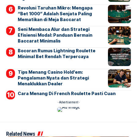
Revolusi Taruhan Mikro: Mengapa
“Bet 1000” Adalah Senjata Paling
Mematikan di Meja Baccarat
Seni Membaca Alur dan Strategi
Efisiensi Modal: Panduan Bermain
Baccarat Minimalis
Bocoran Rumus Lightning Roulette
Minimal Bet Rendah Terpercaya
Tips Menang Casino Hold’em:
Pengalaman Nyata dan Strategi
Menaklukkan Dealer
Cara Menang Di French Roulette Pasti Cuan
- Advertisement -
Related News