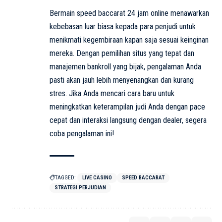
Bermain speed baccarat 24 jam online menawarkan
kebebasan luar biasa kepada para penjudi untuk
menikmati kegembiraan kapan saja sesuai keinginan
mereka. Dengan pemilihan situs yang tepat dan
manajemen bankroll yang bijak, pengalaman Anda
pasti akan jauh lebih menyenangkan dan kurang
stres. Jika Anda mencari cara baru untuk
meningkatkan keterampilan judi Anda dengan pace
cepat dan interaksi langsung dengan dealer, segera
coba pengalaman ini!
TAGGED:
LIVE CASINO
SPEED BACCARAT
STRATEGI PERJUDIAN