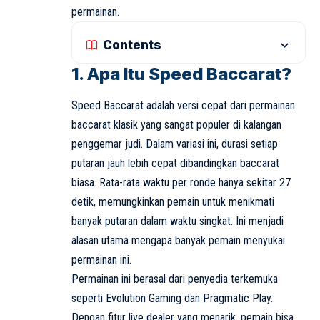
permainan.
Contents
1. Apa Itu Speed Baccarat?
Speed Baccarat adalah versi cepat dari permainan
baccarat klasik yang sangat populer di kalangan
penggemar judi. Dalam variasi ini, durasi setiap
putaran jauh lebih cepat dibandingkan baccarat
biasa. Rata-rata waktu per ronde hanya sekitar 27
detik, memungkinkan pemain untuk menikmati
banyak putaran dalam waktu singkat. Ini menjadi
alasan utama mengapa banyak pemain menyukai
permainan ini.
Permainan ini berasal dari penyedia terkemuka
seperti Evolution Gaming dan Pragmatic Play.
Dengan fitur live dealer yang menarik, pemain bisa