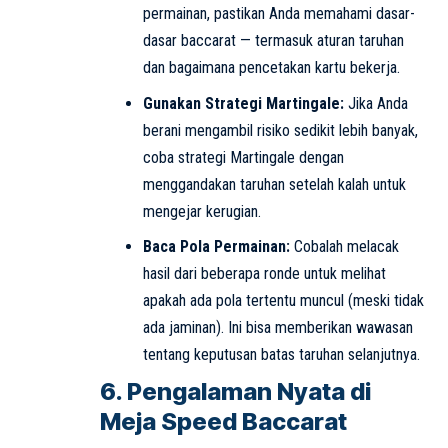
permainan, pastikan Anda memahami dasar-
dasar baccarat — termasuk aturan taruhan
dan bagaimana pencetakan kartu bekerja.
Gunakan Strategi Martingale:
Jika Anda
berani mengambil risiko sedikit lebih banyak,
coba strategi Martingale dengan
menggandakan taruhan setelah kalah untuk
mengejar kerugian.
Baca Pola Permainan:
Cobalah melacak
hasil dari beberapa ronde untuk melihat
apakah ada pola tertentu muncul (meski tidak
ada jaminan). Ini bisa memberikan wawasan
tentang keputusan batas taruhan selanjutnya.
6. Pengalaman Nyata di
Meja Speed Baccarat