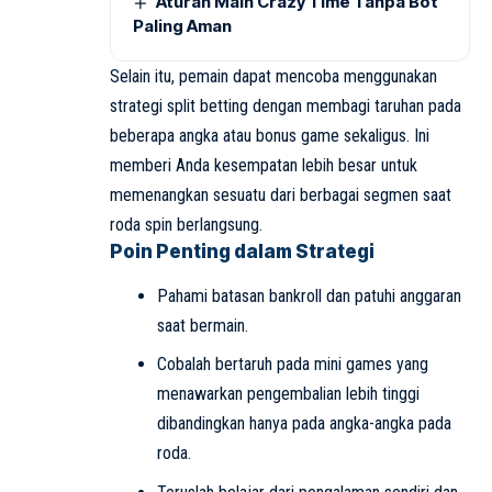
Aturan Main Crazy Time Tanpa Bot
Paling Aman
Selain itu, pemain dapat mencoba menggunakan
strategi split betting dengan membagi taruhan pada
beberapa angka atau bonus game sekaligus. Ini
memberi Anda kesempatan lebih besar untuk
memenangkan sesuatu dari berbagai segmen saat
roda spin berlangsung.
Poin Penting dalam Strategi
Pahami batasan bankroll dan patuhi anggaran
saat bermain.
Cobalah bertaruh pada mini games yang
menawarkan pengembalian lebih tinggi
dibandingkan hanya pada angka-angka pada
roda.