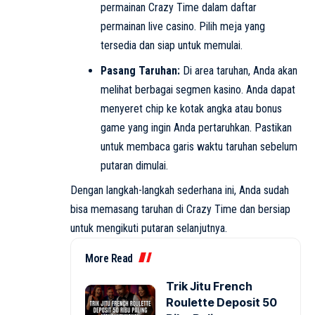
permainan Crazy Time dalam daftar
permainan live casino. Pilih meja yang
tersedia dan siap untuk memulai.
Pasang Taruhan:
Di area taruhan, Anda akan
melihat berbagai segmen kasino. Anda dapat
menyeret chip ke kotak angka atau bonus
game yang ingin Anda pertaruhkan. Pastikan
untuk membaca garis waktu taruhan sebelum
putaran dimulai.
Dengan langkah-langkah sederhana ini, Anda sudah
bisa memasang taruhan di Crazy Time dan bersiap
untuk mengikuti putaran selanjutnya.
More Read
Trik Jitu French
Roulette Deposit 50