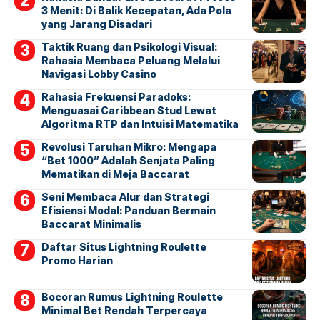
3 Menit: Di Balik Kecepatan, Ada Pola
yang Jarang Disadari
Taktik Ruang dan Psikologi Visual:
Rahasia Membaca Peluang Melalui
Navigasi Lobby Casino
Rahasia Frekuensi Paradoks:
Menguasai Caribbean Stud Lewat
Algoritma RTP dan Intuisi Matematika
Revolusi Taruhan Mikro: Mengapa
“Bet 1000” Adalah Senjata Paling
Mematikan di Meja Baccarat
Seni Membaca Alur dan Strategi
Efisiensi Modal: Panduan Bermain
Baccarat Minimalis
Daftar Situs Lightning Roulette
Promo Harian
Bocoran Rumus Lightning Roulette
Minimal Bet Rendah Terpercaya