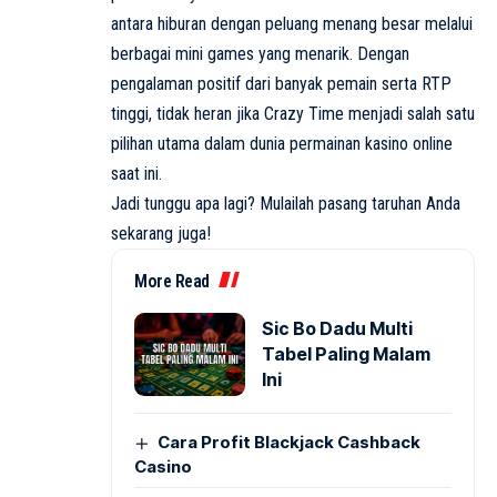
antara hiburan dengan peluang menang besar melalui
berbagai mini games yang menarik. Dengan
pengalaman positif dari banyak pemain serta RTP
tinggi, tidak heran jika Crazy Time menjadi salah satu
pilihan utama dalam dunia permainan kasino online
saat ini.
Jadi tunggu apa lagi? Mulailah pasang taruhan Anda
sekarang juga!
More Read
Sic Bo Dadu Multi
Tabel Paling Malam
Ini
Cara Profit Blackjack Cashback
Casino