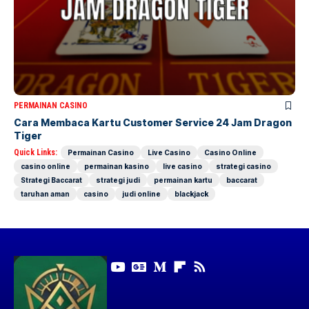
PERMAINAN CASINO
Cara Membaca Kartu Customer Service 24 Jam Dragon
Tiger
Quick Links:
Permainan Casino
Live Casino
Casino Online
casino online
permainan kasino
live casino
strategi casino
Strategi Baccarat
strategi judi
permainan kartu
baccarat
taruhan aman
casino
judi online
blackjack