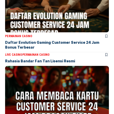
PERMAINAN CASINO
Daftar Evolution Gaming Customer Service 24 Jam
Bonus Terbesar
LIVE CASINO
PERMAINAN CASINO
Rahasia Bandar Fan Tan Lisensi Resmi