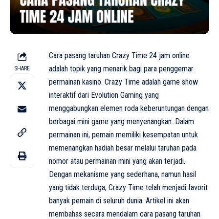
Cara pasang taruhan Crazy Time 24 jam online
adalah topik yang menarik bagi para penggemar
SHARE
permainan kasino. Crazy Time adalah game show
interaktif dari Evolution Gaming yang
menggabungkan elemen roda keberuntungan dengan
berbagai mini game yang menyenangkan. Dalam
permainan ini, pemain memiliki kesempatan untuk
memenangkan hadiah besar melalui taruhan pada
nomor atau permainan mini yang akan terjadi.
Dengan mekanisme yang sederhana, namun hasil
yang tidak terduga, Crazy Time telah menjadi favorit
banyak pemain di seluruh dunia. Artikel ini akan
membahas secara mendalam cara pasang
taruhan