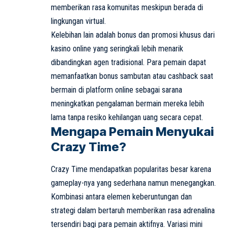
memberikan rasa komunitas meskipun berada di
lingkungan virtual.
Kelebihan lain adalah bonus dan promosi khusus dari
kasino online yang seringkali lebih menarik
dibandingkan agen tradisional. Para pemain dapat
memanfaatkan bonus sambutan atau cashback saat
bermain di platform online sebagai sarana
meningkatkan pengalaman bermain mereka lebih
lama tanpa resiko kehilangan uang secara cepat.
Mengapa Pemain Menyukai
Crazy Time?
Crazy Time mendapatkan popularitas besar karena
gameplay-nya yang sederhana namun menegangkan.
Kombinasi antara elemen keberuntungan dan
strategi dalam bertaruh memberikan rasa adrenalina
tersendiri bagi para pemain aktifnya. Variasi mini