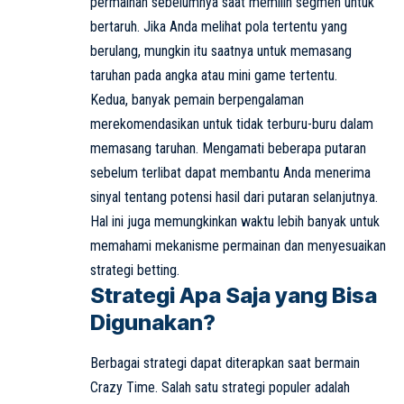
permainan sebelumnya saat memilih segmen untuk
bertaruh. Jika Anda melihat pola tertentu yang
berulang, mungkin itu saatnya untuk memasang
taruhan pada angka atau mini game tertentu.
Kedua, banyak pemain berpengalaman
merekomendasikan untuk tidak terburu-buru dalam
memasang taruhan. Mengamati beberapa putaran
sebelum terlibat dapat membantu Anda menerima
sinyal tentang potensi hasil dari putaran selanjutnya.
Hal ini juga memungkinkan waktu lebih banyak untuk
memahami mekanisme permainan dan menyesuaikan
strategi betting.
Strategi Apa Saja yang Bisa
Digunakan?
Berbagai strategi dapat diterapkan saat bermain
Crazy Time. Salah satu strategi populer adalah