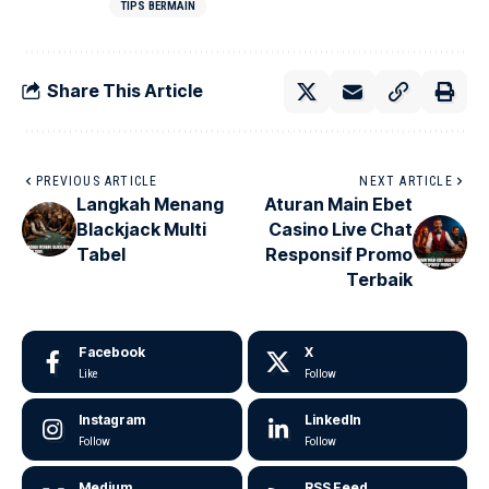
TIPS BERMAIN
Share This Article
PREVIOUS ARTICLE
NEXT ARTICLE
Langkah Menang
Aturan Main Ebet
Blackjack Multi
Casino Live Chat
Tabel
Responsif Promo
Terbaik
Facebook
X
Like
Follow
Instagram
LinkedIn
Follow
Follow
Medium
RSS Feed