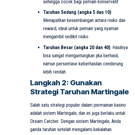
sehingga cocok bagi pemain konservatif.
Taruhan Sedang (angka 5 dan 10)
:
Menapatkan keseimbangan antara risiko dan
reward, ideal untuk pemain yang nyaman
mengambil sedikit risiko.
Taruhan Besar (angka 20 dan 40)
: Hasilnya
bisa sangat menguntungkan jika berhasil,
namun persentase keberhasilan cenderung
lebih rendah.
Langkah 2: Gunakan
Strategi Taruhan Martingale
Salah satu strategi populer dalam permainan kasino
adalah sistem Martingale, dan ini juga berlaku untuk
Dream Catcher. Dengan sistem Martingale, Anda
ganda taruhan setelah mengalami kekalahan.