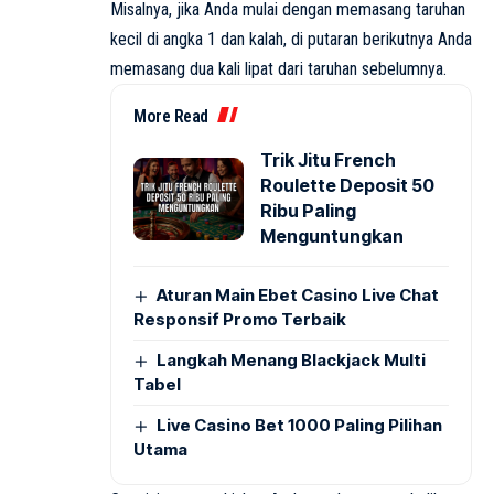
Misalnya, jika Anda mulai dengan memasang taruhan
kecil di angka 1 dan kalah, di putaran berikutnya Anda
memasang dua kali lipat dari taruhan sebelumnya.
More Read
Trik Jitu French
Roulette Deposit 50
Ribu Paling
Menguntungkan
Aturan Main Ebet Casino Live Chat
Responsif Promo Terbaik
Langkah Menang Blackjack Multi
Tabel
Live Casino Bet 1000 Paling Pilihan
Utama