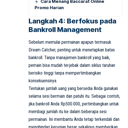
Cara Menang Baccarat Online
Promo Harian
Langkah 4: Berfokus pada
Bankroll Management
Sebelum memulai permainan apapun termasuk
Dream Catcher, penting untuk menetapkan batas
bankroll. Tanpa manajemen bankroll yang baik,
pemain bisa mudah terjebak dalam siklus taruhan
berisiko tinggi tanpa mempertimbangkan
konsekuensinya.
Tentukan jumlah uang yang bersedia Anda gunakan
selama sesi bermain dan patuhi itu. Sebagai contoh,
jika bankroll Anda Rp500.000, pertimbangkan untuk
membagi jumlah itu ke dalam beberapa sesi
permainan. Ini membantu Anda tetap terkendali dan
menghindari kerugian besar sekaligus memberikan